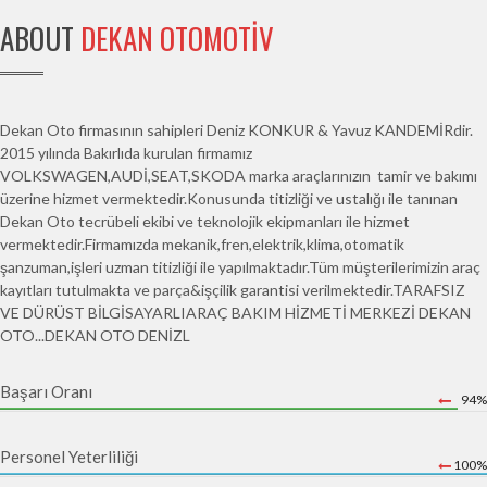
ABOUT
DEKAN OTOMOTIV
Dekan Oto firmasının sahipleri Deniz KONKUR & Yavuz KANDEMİRdir.
2015 yılında Bakırlıda kurulan firmamız
VOLKSWAGEN,AUDİ,SEAT,SKODA marka araçlarınızın tamir ve bakımı
üzerine hizmet vermektedir.Konusunda titizliği ve ustalığı ile tanınan
Dekan Oto tecrübeli ekibi ve teknolojik ekipmanları ile hizmet
vermektedir.Firmamızda mekanik,fren,elektrik,klima,otomatik
şanzuman,işleri uzman titizliği ile yapılmaktadır.Tüm müşterilerimizin araç
kayıtları tutulmakta ve parça&işçilik garantisi verilmektedir.TARAFSIZ
VE DÜRÜST BİLGİSAYARLIARAÇ BAKIM HİZMETİ MERKEZİ DEKAN
OTO...DEKAN OTO DENİZL
Başarı Oranı
94%
Personel Yeterliliği
100%