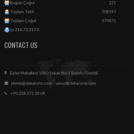
Bugün Çoğul
221
Toplam Tekil
208597
Toplam Çoğul
379871
Ip 216.73.217.0
CONTACT US
Zafer Mahallesi 1050 Sokak No:1 Bakırlı / Denizli
ideniz@dekanoto.com - yavuz@dekanoto.com
+90 258 371 39 09