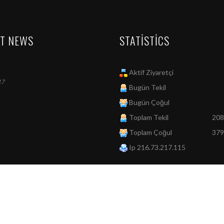
ST NEWS
STATISTICS
Aktif Ziyaretçi
17
Bugün Tekil
Bugün Çoğul
Toplam Tekil
20
Toplam Çoğul
37
Ip 216.73.217.115