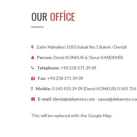
OUR
OFFICE
Zafer Mahallesi 1050 Sokak No:1 Bakırlı / Denizli
Person:
Deniz KONKUR & Yavuz KANDEMİR
Telephone:
+90 258 371 39 09
Fax:
+90 258 371 39 09
Mobile:
0 543 933 39 09 (Deniz KONKUR) 0 543 726
E-mail:
ideniz@dekanoto.com - yavuz@dekanoto.c
This will be replaced with the Google Map.