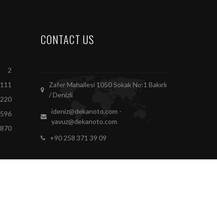
CONTACT US
2
111
Zafer Mahallesi 1050 Sokak No:1 Bakırlı
/ Denizli
220
ideniz@dekanoto.com -
8596
yavuz@dekanoto.com
9870
+90 258 371 39 09