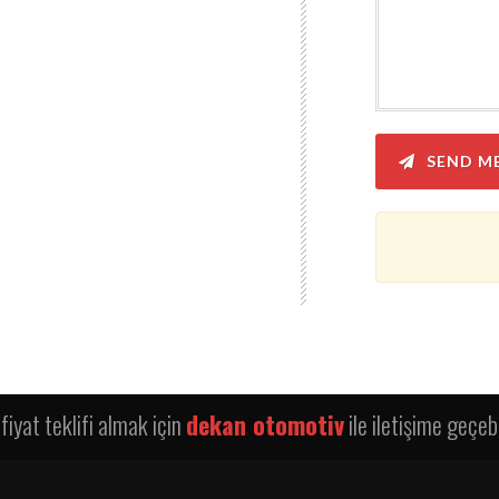
SEND M
fiyat teklifi almak için
dekan otomotiv
ile iletişime geçebi