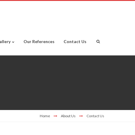
allery
Our References
Contact Us
Home
About Us
Contact Us