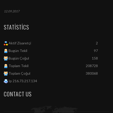
12.09.2017
STATISTICS
Aktif Ziyaretçi
2
Bugün Tekil
97
Bugün Çoğul
158
Toplam Tekil
208728
Toplam Çoğul
380068
Ip 216.73.217.134
CONTACT US