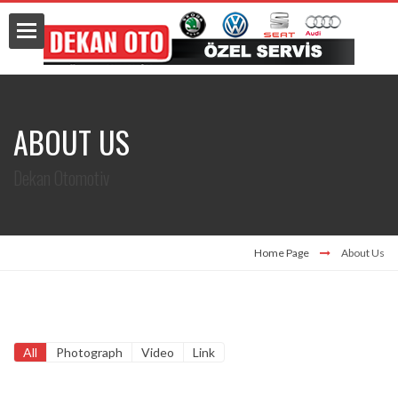
ABOUT US
ts
Dekan Otomotiv
Data
Home Page
About Us
nces
All
Photograph
Video
Link