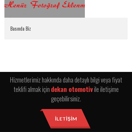
Basında Biz
Hizmetlerimiz hakkında daha detaylı bilgi veya fiyat
teklifi almak için
dekan otomotiv
ile iletişime
geçebilirsiniz.
İLETIŞIM