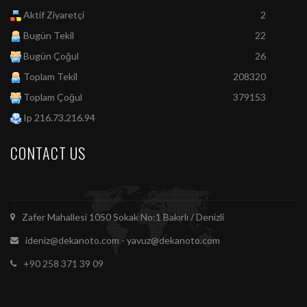
Aktif Ziyaretçi
2
Bugün Tekil
22
Bugün Çoğul
26
Toplam Tekil
208320
Toplam Çoğul
379153
Ip 216.73.216.94
CONTACT US
Zafer Mahallesi 1050 Sokak No:1 Bakırlı / Denizli
ideniz@dekanoto.com - yavuz@dekanoto.com
+90 258 371 39 09