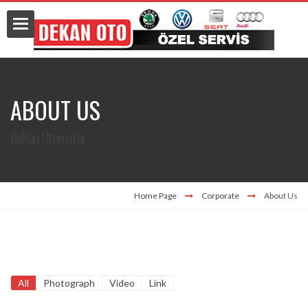
ABOUT US
ts
Dekan Otomotiv
Data
Home Page
Corporate
About Us
nces
All
Photograph
Video
Link